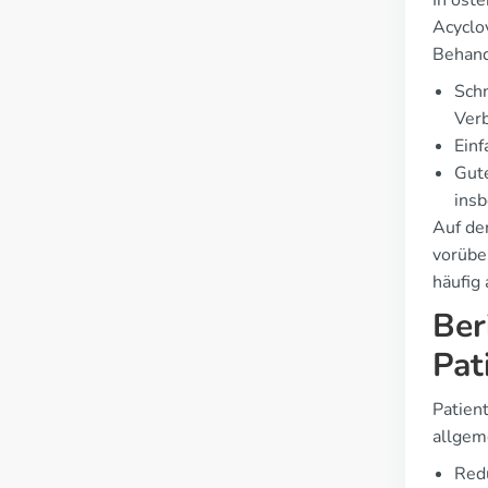
In öst
Acyclo
Behand
Schn
Verb
Einf
Gute
insb
Auf der
vorübe
häufig
Ber
Pat
Patien
allgem
Redu