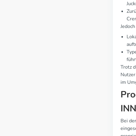
Juck
Zurü
Crem
Jedoch
Loka
auft
Type
führ
Trotz 
Nutzer
im Umg
Pro
INN
Bei de
eingese