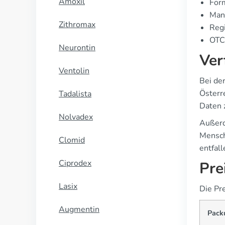
Amoxil
For
Manu
Zithromax
Regi
OTC 
Neurontin
Ver
Ventolin
Bei de
Österr
Tadalista
Daten 
Nolvadex
Außerd
Mensch
Clomid
entfall
Ciprodex
Pre
Lasix
Die Pr
Augmentin
Pack