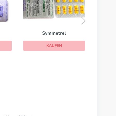
Monoket
KAUFEN