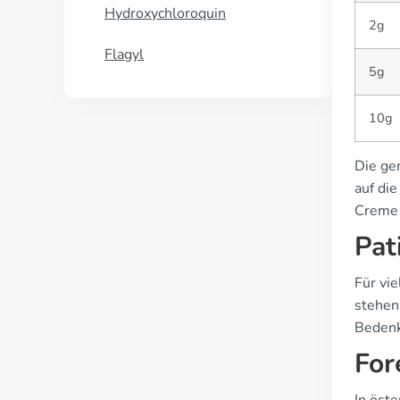
Hydroxychloroquin
2g
Flagyl
5g
10g
Die ge
auf di
Creme 
Pat
Für vi
stehen
Bedenk
For