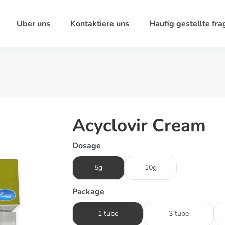
Uber uns
Kontaktiere uns
Haufig gestellte fra
Acyclovir Cream
Dosage
5g
10g
Package
1 tube
3 tube