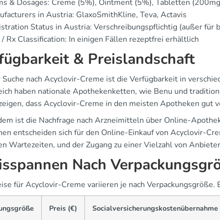
ms & Dosages: Creme (5%), Ointment (5%), Tabletten (200m
facturers in Austria: GlaxoSmithKline, Teva, Actavis
stration Status in Austria: Verschreibungspflichtig (außer f
/ Rx Classification: In einigen Fällen rezeptfrei erhältlich
fügbarkeit & Preislandschaft
r Suche nach Acyclovir-Creme ist die Verfügbarkeit in verschi
eich haben nationale Apothekenketten, wie Benu und tradition
zeigen, dass Acyclovir-Creme in den meisten Apotheken gut ve
em ist die Nachfrage nach Arzneimitteln über Online-Apothek
en entscheiden sich für den Online-Einkauf von Acyclovir-Cre
en Wartezeiten, und der Zugang zu einer Vielzahl von Anbietern
isspannen Nach Verpackungsgr
eise für Acyclovir-Creme variieren je nach Verpackungsgröße. 
ungsgröße
Preis (€)
Socialversicherungskostenübernahme