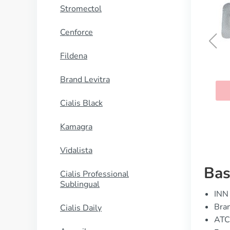
Stromectol
Cenforce
Fildena
Famvir
Brand Levitra
KAUFEN
Cialis Black
Kamagra
Vidalista
Bas
Cialis Professional
Sublingual
INN 
Bran
Cialis Daily
ATC