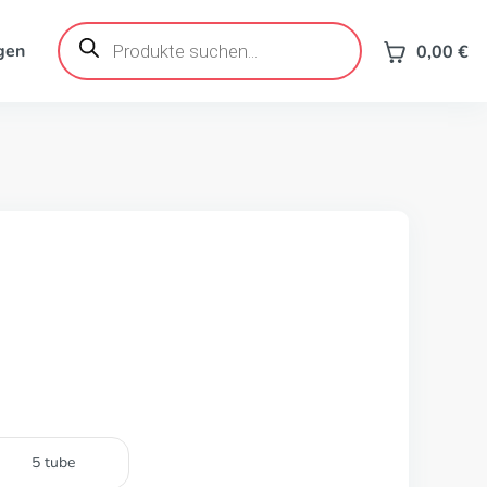
Products
search
gen
0,00
€
5 tube