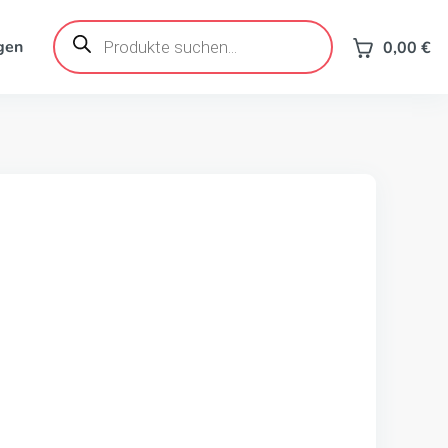
Products
search
gen
0,00
€