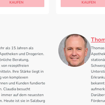
KAUFEN
KAUFEN
Thom
hr als 15 Jahren als
Thomas 
 Apotheken und Drogerien.
Apothek
önliche Beratung,
stationä
 von rezeptfreien
Schwerpu
teln. Ihre Stärke liegt in
Unterst
ng von komplexen
Erkranku
nnen und Kunden fundierte
bekannt 
n. Claudia besucht
aufmerk
m immer auf dem neuesten
Darüber 
. Heute ist sie in Salzburg
Förderu