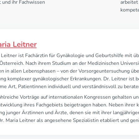
rt und ihr Fachwissen
arbeitet
kompete
ria Leitner
 Leitner ist Fachärztin für Gynäkologie und Geburtshilfe mit ü
 Österreich. Nach ihrem Studium an der Medizinischen Universit
en in allen Lebensphasen – von der Vorsorgeuntersuchung über
g komplexer gynäkologischer Erkrankungen. Dr. Leitner ist bek
me Art, Patientinnen individuell und verständnisvoll zu berate
ahlreiche Vorträge auf internationalen Kongressen gehalten und
wicklung ihres Fachgebiets beigetragen haben. Neben ihrer kli
g junger Ärztinnen und Ärzte, denen sie mit ihrer langjährige
Dr. Maria Leitner als angesehene Spezialistin etabliert und ge