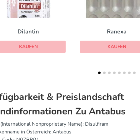
Ranexa
Sleepose
KAUFEN
KAUFEN
fügbarkeit & Preislandschaft
ndinformationen Zu Antabus
(International Nonproprietary Name): Disulfiram
kenname in Österreich: Antabus
-Code: N07BB01