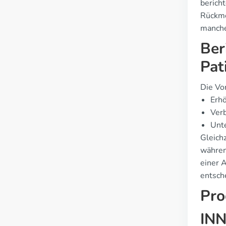
berich
Rückme
manche
Ber
Pat
Die Vo
Erh
Ver
Unte
Gleich
währen
einer 
entsch
Pro
INN