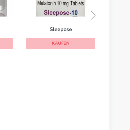
Salazopyrin
KAUFEN