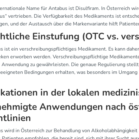
ternationale Name für Antabus ist Disulfiram. In Österreich
us“ vertrieben. Die Verfügbarkeit des Medikaments ist entsc
gen, und der Austausch über die Markenvariante hilft Patienten
htliche Einstufung (OTC vs. vers
s ist ein verschreibungspflichtiges Medikament. Es kann daher 
ken erworben werden. Verschreibungspflichtige Medikamente h
e Anwendung zu gewährleisten. Die genaue Regulierung stellt 
geeigneten Bedingungen erhalten, was besonders im Umgang 
ikationen in der lokalen medizin
ehmigte Anwendungen nach öst
htlinien
s wird in Österreich zur Behandlung von Alkoholabhängigkei
s Patienten empfohlen, die bereit sind, sich mit ihrer Sucht 