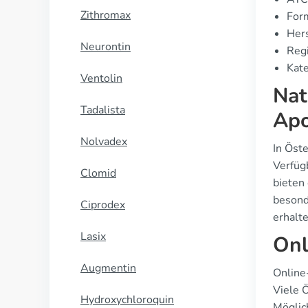
Zithromax
For
Hers
Neurontin
Regi
Kate
Ventolin
Nat
Tadalista
Apo
Nolvadex
In Öste
Verfüg
Clomid
bieten
besond
Ciprodex
erhalte
Lasix
Onl
Augmentin
Online
Viele 
Hydroxychloroquin
Möglic