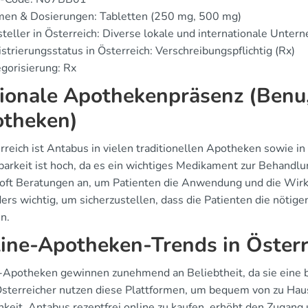
men & Dosierungen: Tabletten (250 mg, 500 mg)
teller in Österreich: Diverse lokale und internationale Unte
strierungsstatus in Österreich: Verschreibungspflichtig (Rx)
gorisierung: Rx
ionale Apothekenpräsenz (Benu, 
theken)
rreich ist Antabus in vielen traditionellen Apotheken sowie in
barkeit ist hoch, da es ein wichtiges Medikament zur Behandlu
 oft Beratungen an, um Patienten die Anwendung und die Wirk
ers wichtig, um sicherzustellen, dass die Patienten die nötig
n.
ine-Apotheken-Trends in Österr
-Apotheken gewinnen zunehmend an Beliebtheit, da sie eine b
Österreicher nutzen diese Plattformen, um bequem von zu Hau
hkeit, Antabus rezeptfrei online zu kaufen, erhöht den Zugan