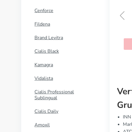
Cenforce
Fildena
Dilantin
Brand Levitra
KAUFEN
Cialis Black
Kamagra
Vidalista
Ver
Cialis Professional
Sublingual
Gru
Cialis Daily
INN 
Mar
Amoxil
ATC