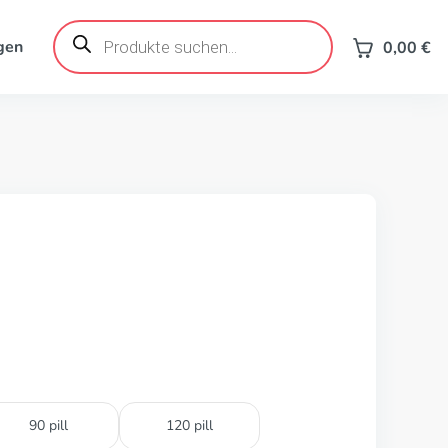
Products
search
gen
0,00
€
90 pill
120 pill