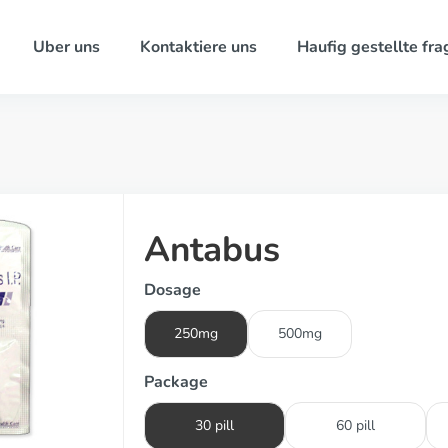
Uber uns
Kontaktiere uns
Haufig gestellte fra
Antabus
Dosage
250mg
500mg
Package
30 pill
60 pill