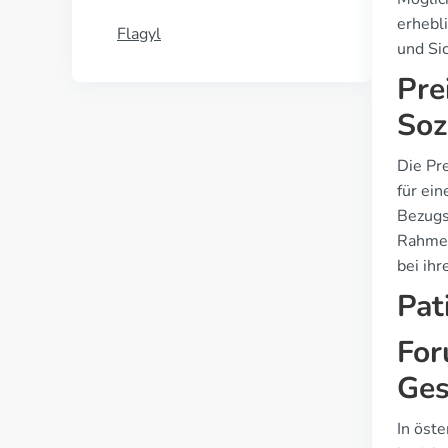
erhebl
Flagyl
und Si
Pre
Soz
Die Pr
für ei
Bezugs
Rahmen
bei ihr
Pat
For
Ges
In öst