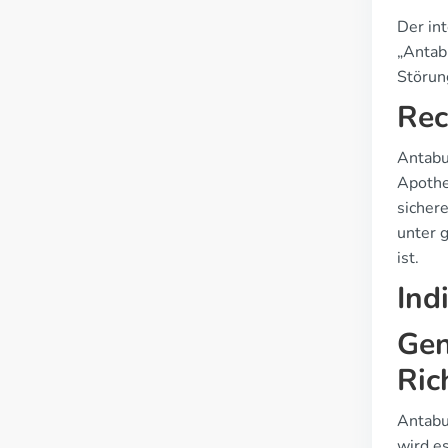
Der in
„Antab
Störun
Rec
Antabu
Apothe
sicher
unter 
ist.
Ind
Gen
Ric
Antabu
wird e