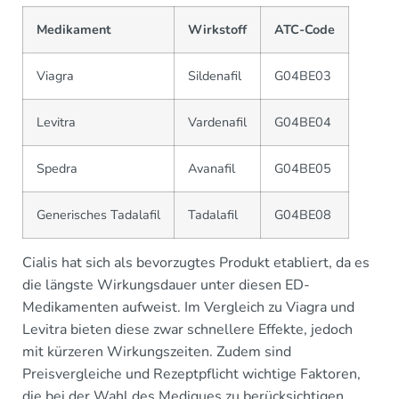
Medikament
Wirkstoff
ATC-Code
Viagra
Sildenafil
G04BE03
Levitra
Vardenafil
G04BE04
Spedra
Avanafil
G04BE05
Generisches Tadalafil
Tadalafil
G04BE08
Cialis hat sich als bevorzugtes Produkt etabliert, da es
die längste Wirkungsdauer unter diesen ED-
Medikamenten aufweist. Im Vergleich zu Viagra und
Levitra bieten diese zwar schnellere Effekte, jedoch
mit kürzeren Wirkungszeiten. Zudem sind
Preisvergleiche und Rezeptpflicht wichtige Faktoren,
die bei der Wahl des Mediques zu berücksichtigen