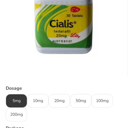
Dosage
5mg
10mg
20mg
50mg
100mg
200mg