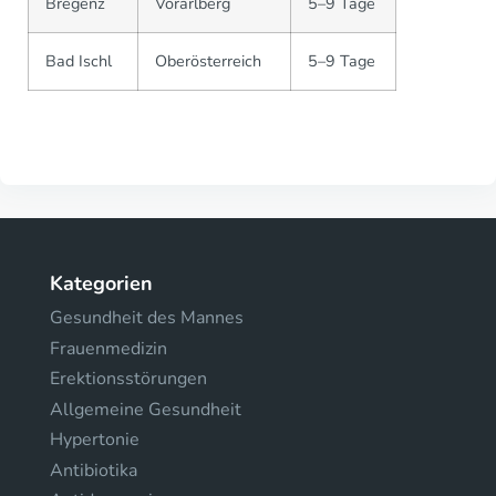
Bregenz
Vorarlberg
5–9 Tage
Bad Ischl
Oberösterreich
5–9 Tage
Kategorien
Gesundheit des Mannes
Frauenmedizin
Erektionsstörungen
Allgemeine Gesundheit
Hypertonie
Antibiotika