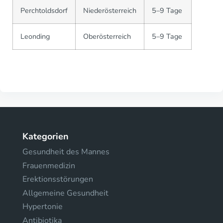
Perchtoldsdorf
Niederösterreich
5–9 Tage
Leonding
Oberösterreich
5–9 Tage
Kategorien
Gesundheit des Mannes
Frauenmedizin
Erektionsstörungen
Allgemeine Gesundheit
Hypertonie
Antibiotika