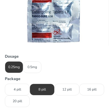
Dosage
0.25mg
0.5mg
Package
4 pill
8 pill
12 pill
16 pill
20 pill