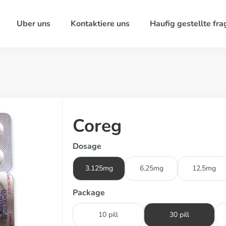
Uber uns
Kontaktiere uns
Haufig gestellte fra
Coreg
Dosage
3.125mg
6,25mg
12,5mg
Package
10 pill
30 pill