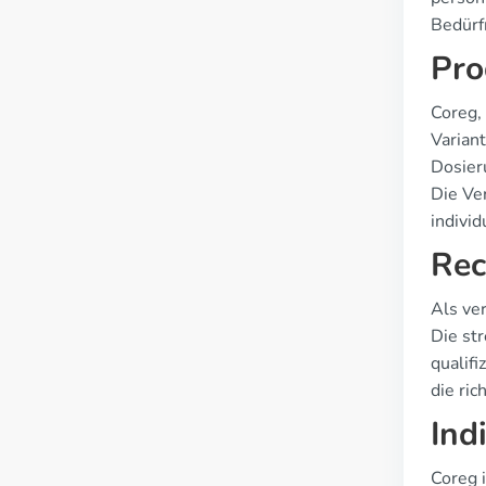
Bedürf
Pro
Coreg,
Varian
Dosier
Die Ve
indivi
Rec
Als ve
Die st
qualifi
die ri
Ind
Coreg i