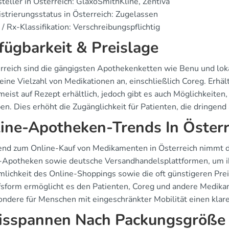
teller in Österreich: GlaxoSmithKline, Zentiva
strierungsstatus in Österreich: Zugelassen
/ Rx-Klassifikation: Verschreibungspflichtig
fügbarkeit & Preislage
erreich sind die gängigsten Apothekenketten wie Benu und lo
eine Vielzahl von Medikationen an, einschließlich Coreg. Erhäl
meist auf Rezept erhältlich, jedoch gibt es auch Möglichkeit
en. Dies erhöht die Zugänglichkeit für Patienten, die dringen
ine-Apotheken-Trends In Österr
end zum Online-Kauf von Medikamenten in Österreich nimmt de
-Apotheken sowie deutsche Versandhandelsplattformen, um ih
lichkeit des Online-Shoppings sowie die oft günstigeren Pre
fsform ermöglicht es den Patienten, Coreg und andere Medika
ndere für Menschen mit eingeschränkter Mobilität einen klaren
isspannen Nach Packungsgröße