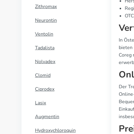
Hers
Zithromax
Regi
OTC 
Neurontin
Ver
Ventolin
In Öst
bieten 
Tadalista
Coreg 
Nolvadex
erwerb
Onl
Clomid
Der Tr
Ciprodex
Online
Bequem
Lasix
Einkau
Augmentin
insbeso
Pre
Hydroxychloroquin