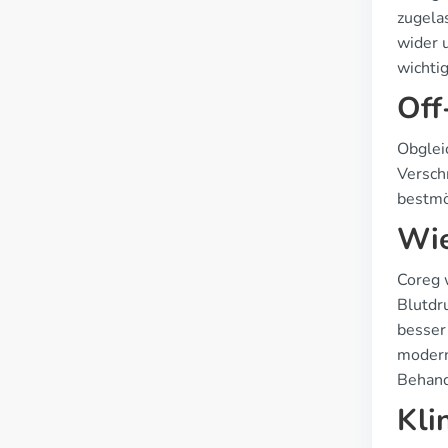
zugelas
wider u
wichti
Off
Obglei
Verschr
bestmö
Wie
Coreg 
Blutdr
besser 
modern
Behand
Kli