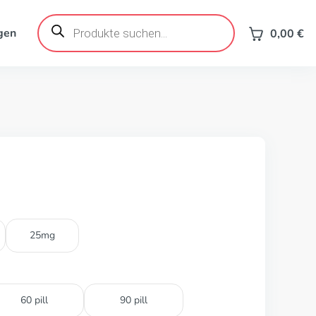
Products
search
gen
0,00
€
25mg
60 pill
90 pill