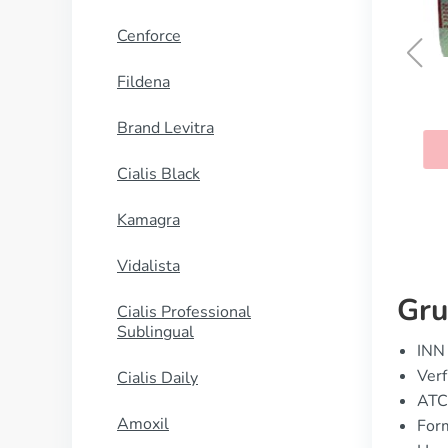
Cenforce
Fildena
Telmisartan
Brand Levitra
KAUFEN
Cialis Black
Kamagra
Vidalista
Gru
Cialis Professional
Sublingual
INN 
Ver
Cialis Daily
ATC
Amoxil
For