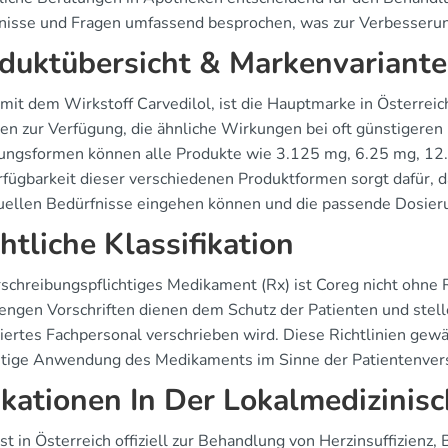
nisse und Fragen umfassend besprochen, was zur Verbesserun
duktübersicht & Markenvariant
 mit dem Wirkstoff Carvedilol, ist die Hauptmarke in Österreic
ten zur Verfügung, die ähnliche Wirkungen bei oft günstigeren 
ungsformen können alle Produkte wie 3.125 mg, 6.25 mg, 12.
rfügbarkeit dieser verschiedenen Produktformen sorgt dafür, da
duellen Bedürfnisse eingehen können und die passende Dosier
htliche Klassifikation
rschreibungspflichtiges Medikament (Rx) ist Coreg nicht ohne R
rengen Vorschriften dienen dem Schutz der Patienten und stel
ziertes Fachpersonal verschrieben wird. Diese Richtlinien gewä
chtige Anwendung des Medikaments im Sinne der Patientenver
ikationen In Der Lokalmedizinis
st in Österreich offiziell zur Behandlung von Herzinsuffizien