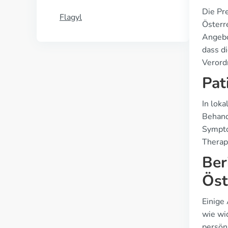
Die Pr
Flagyl
Österr
Angebo
dass d
Verord
Pat
In lok
Behandl
Sympto
Therap
Ber
Öst
Einige
wie wi
persön