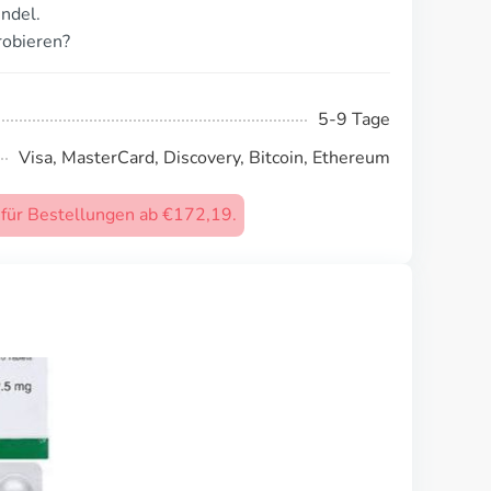
ndel.
robieren?
5-9 Tage
Visa, MasterCard, Discovery, Bitcoin, Ethereum
) für Bestellungen ab €172,19.