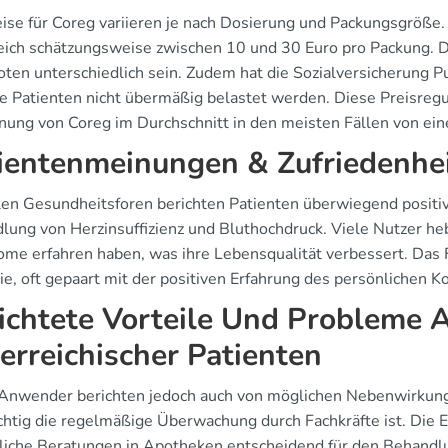
eise für Coreg variieren je nach Dosierung und Packungsgröße.
eich schätzungsweise zwischen 10 und 30 Euro pro Packung. D
ten unterschiedlich sein. Zudem hat die Sozialversicherung Pu
ie Patienten nicht übermäßig belastet werden. Diese Preisregu
nung von Coreg im Durchschnitt in den meisten Fällen von eine
ientenmeinungen & Zufriedenhe
alen Gesundheitsforen berichten Patienten überwiegend positi
ung von Herzinsuffizienz und Bluthochdruck. Viele Nutzer hebe
me erfahren haben, was ihre Lebensqualität verbessert. Das Fe
ie, oft gepaart mit der positiven Erfahrung des persönlichen 
ichtete Vorteile Und Probleme A
erreichischer Patienten
 Anwender berichten jedoch auch von möglichen Nebenwirkung
chtig die regelmäßige Überwachung durch Fachkräfte ist. Die 
liche Beratungen in Apotheken entscheidend für den Behandlun