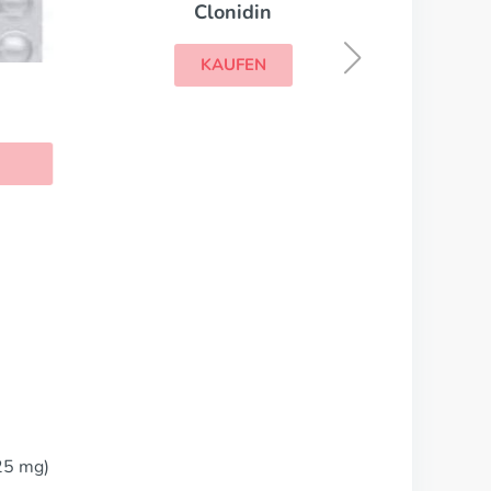
S
Clonidin
KAUFEN
25 mg)