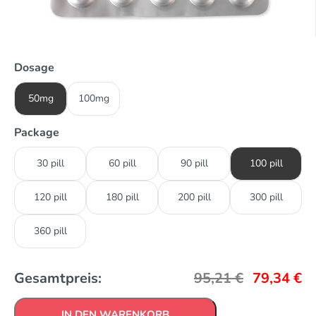
Dosage
50mg
100mg
Package
30 pill
60 pill
90 pill
100 pill
120 pill
180 pill
200 pill
300 pill
360 pill
Gesamtpreis:
95,21
€
79,34
€
IN DEN WARENKORB