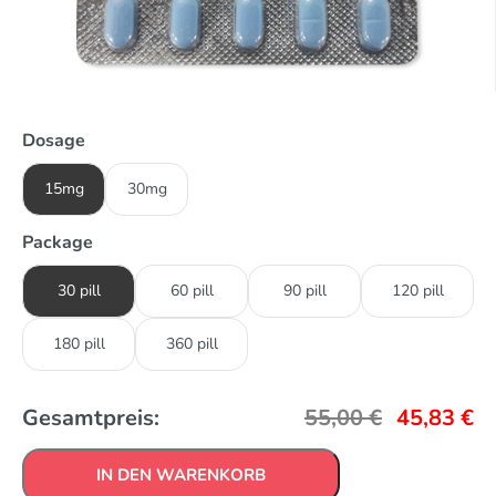
Dosage
15mg
30mg
Package
30 pill
60 pill
90 pill
120 pill
180 pill
360 pill
Gesamtpreis:
55,00
€
45,83
€
IN DEN WARENKORB