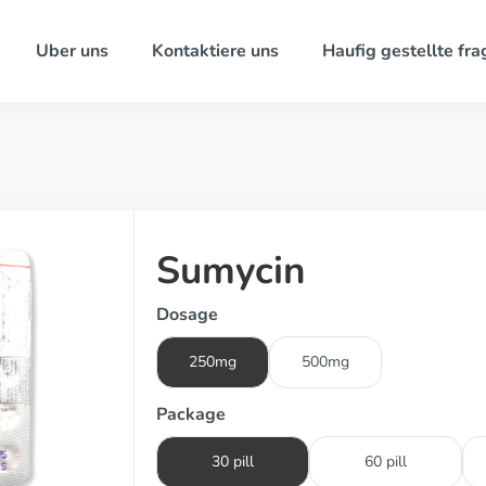
Uber uns
Kontaktiere uns
Haufig gestellte fra
Sumycin
Dosage
250mg
500mg
Package
30 pill
60 pill