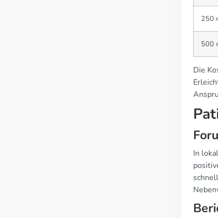
250 m
500 m
Die Kos
Erleich
Anspru
Pat
For
In lok
positi
schnel
Nebenw
Beri