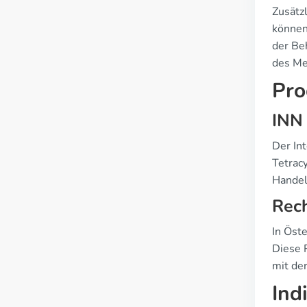
Zusätz
können
der Be
des Me
Pro
INN
Der In
Tetracy
Handel
Rech
In Öste
Diese 
mit de
Ind