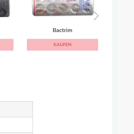
Suprax
KAUFEN