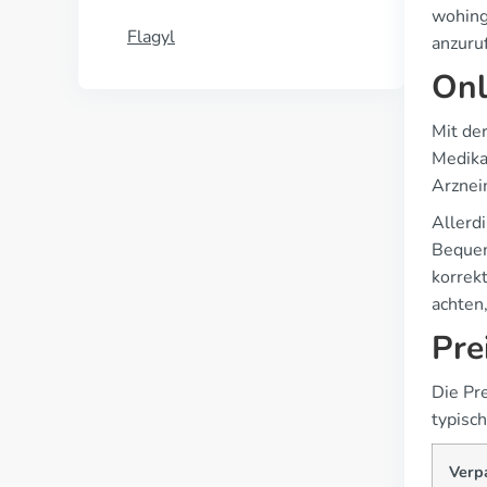
wohing
Flagyl
anzuru
Onl
Mit de
Medika
Arznei
Allerd
Bequem
korrek
achten,
Pre
Die Pr
typisc
Verp