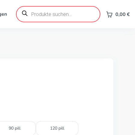
Products
search
gen
0,00
€
90 pill
120 pill