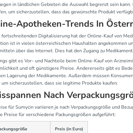
egen in ländlichen Gebieten die Auswahl begrenzt sein kann. 
fen, um sicherzustellen, dass das gewünschte Produkt verfügba
ine-Apotheken-Trends In Österr
r fortschreitenden Digitalisierung hat der Online-Kauf von M
tion ist in vielen österreichischen Haushalten angekommen un
mitteln über das Internet. Dies hat den Zugang zu Medikamente
ings gibt es Vor- und Nachteile beim Online-Kauf von Arzneimit
lichkeit und oft günstigere Preise. Andererseits gibt es Beden
ten Lagerung der Medikamente. Außerdem müssen Konsumenten
 um sicherzustellen, dass sie legitime Produkte kaufen.
isspannen Nach Verpackungsgr
eise für Sumycin variieren je nach Verpackungsgröße und Bezug
he Preise für verschiedene Packungsgrößen aufgeführt:
ackungsgröße
Preis (in Euro)