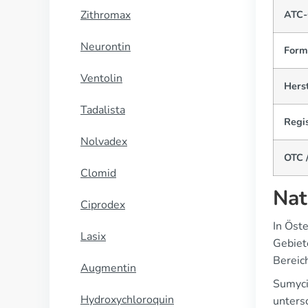
Zithromax
ATC-
Neurontin
Form
Ventolin
Herst
Tadalista
Regis
Nolvadex
OTC /
Clomid
Nat
Ciprodex
In Öste
Lasix
Gebiet
Bereic
Augmentin
Sumycin
Hydroxychloroquin
unters