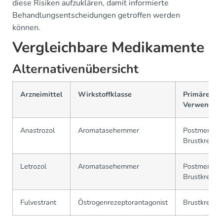
diese Risiken aufzuklären, damit informierte
Behandlungsentscheidungen getroffen werden
können.
Vergleichbare Medikamente
Alternativenübersicht
Arzneimittel
Wirkstoffklasse
Primäre
Verwendun
Anastrozol
Aromatasehemmer
Postmenopa
Brustkrebs
Letrozol
Aromatasehemmer
Postmenopa
Brustkrebs
Fulvestrant
Östrogenrezeptorantagonist
Brustkrebs