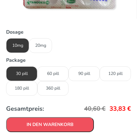
Dosage
10mg
20mg
Package
30 pill
60 pill
90 pill
120 pill
180 pill
360 pill
Gesamtpreis:
40,60
€
33,83
€
IN DEN WARENKORB