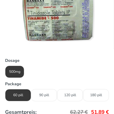
Dosage
500mg
Package
60 pill
90 pill
120 pill
180 pill
Gesamtpreis:
62,27
€
51,89
€