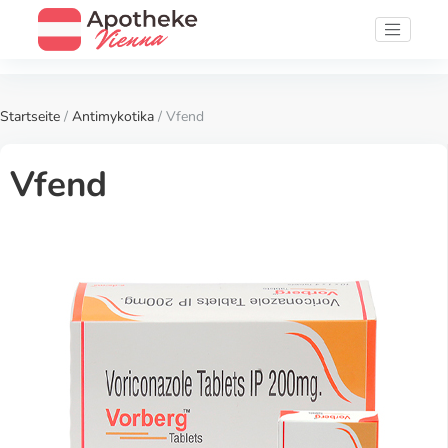
Startseite
/
Antimykotika
/ Vfend
Vfend