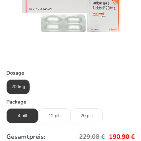
Dosage
200mg
Package
4 pill
12 pill
20 pill
Gesamtpreis:
229,08
€
190,90
€