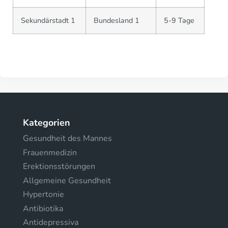
Sekundärstadt 1
Bundesland 1
5-9 Tage
Kategorien
Gesundheit des Mannes
Frauenmedizin
Erektionsstörungen
Allgemeine Gesundheit
Hypertonie
Antibiotika
Antidepressiva