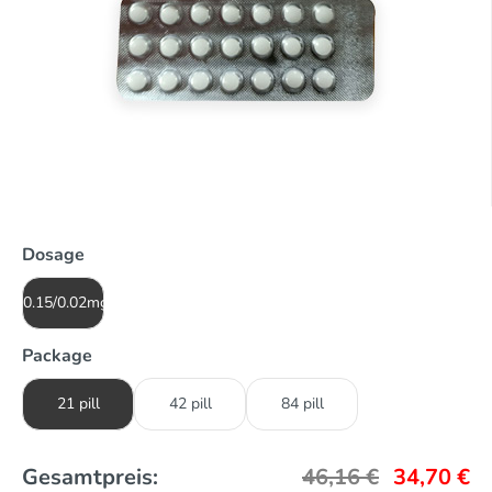
Dosage
0.15/0.02mg
Package
21 pill
42 pill
84 pill
Gesamtpreis:
46,16
€
34,70
€