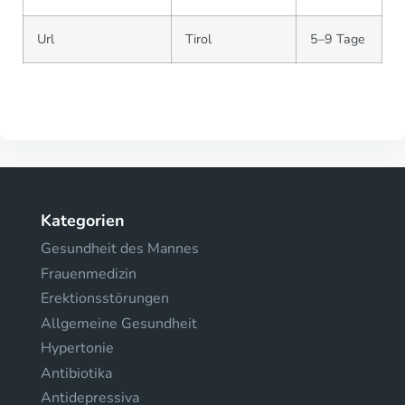
Url
Tirol
5–9 Tage
Kategorien
Gesundheit des Mannes
Frauenmedizin
Erektionsstörungen
Allgemeine Gesundheit
Hypertonie
Antibiotika
Antidepressiva