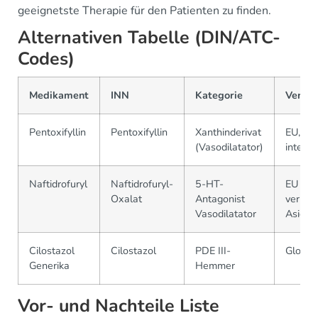
geeignetste Therapie für den Patienten zu finden.
Alternativen Tabelle (DIN/ATC-
Codes)
Medikament
INN
Kategorie
Verfüg
Pentoxifyllin
Pentoxifyllin
Xanthinderivat
EU, US
(Vasodilatator)
interna
Naftidrofuryl
Naftidrofuryl-
5-HT-
EU (we
Oxalat
Antagonist
verbrei
Vasodilatator
Asien
Cilostazol
Cilostazol
PDE III-
Global
Generika
Hemmer
Vor- und Nachteile Liste