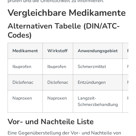
prüfen und die Öffentlichkeit zu informieren.
Vergleichbare Medikamente
Alternativen Tabelle (DIN/ATC-
Codes)
Medikament
Wirkstoff
Anwendungsgebiet
Prei
Ibuprofen
Ibuprofen
Schmerzmittel
Nied
Diclofenac
Diclofenac
Entzündungen
Mitt
Naproxen
Naproxen
Langzeit-
Höh
Schmerzbehandlung
Vor- und Nachteile Liste
Eine Gegenüberstellung der Vor- und Nachteile von