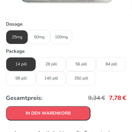
Dosage
25mg
50mg
100mg
Package
14 pill
28 pill
56 pill
84 pill
98 pill
140 pill
350 pill
Gesamtpreis:
9,34
€
7,78
€
IN DEN WARENKORB