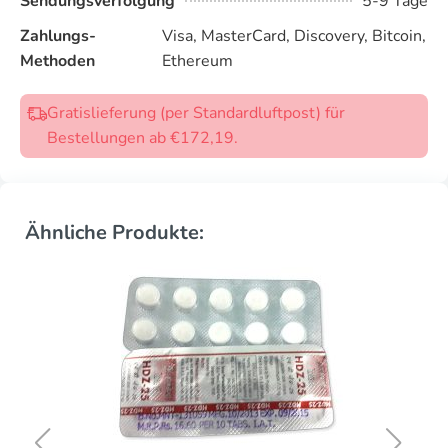
Sendungsverfolgung
5-9 Tage
Zahlungs-
Visa, MasterCard, Discovery, Bitcoin,
Methoden
Ethereum
Gratislieferung (per Standardluftpost) für
Bestellungen ab €172,19.
Ähnliche Produkte: