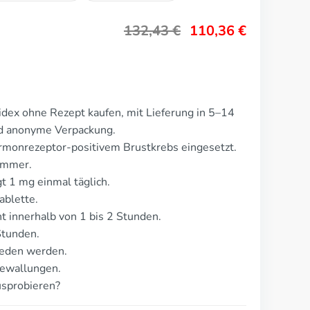
132,43
€
110,36
€
dex ohne Rezept kaufen, mit Lieferung in 5–14
nd anonyme Verpackung.
rmonrezeptor-positivem Brustkrebs eingesetzt.
emmer.
t 1 mg einmal täglich.
ablette.
 innerhalb von 1 bis 2 Stunden.
Stunden.
ieden werden.
zewallungen.
usprobieren?