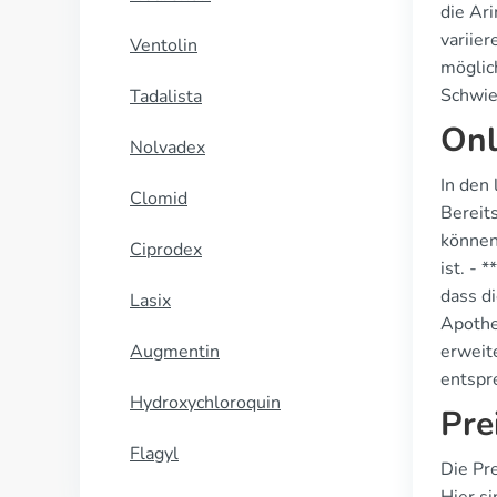
die Ar
variier
Ventolin
möglic
Schwie
Tadalista
Onl
Nolvadex
In den
Clomid
Bereits
können
Ciprodex
ist. -
dass d
Lasix
Apothe
Augmentin
erweite
entspr
Hydroxychloroquin
Pre
Flagyl
Die Pr