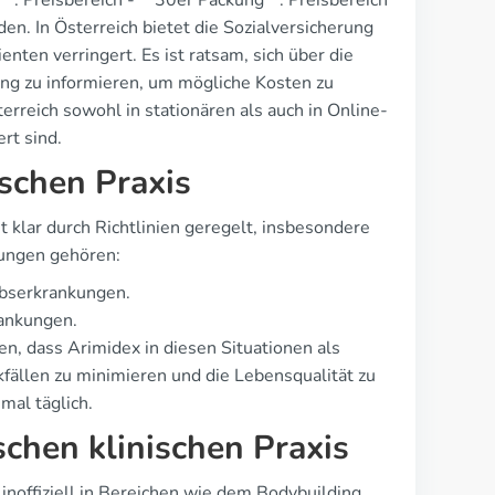
g**: Preisbereich - **30er Packung**: Preisbereich
en. In Österreich bietet die Sozialversicherung
enten verringert. Es ist ratsam, sich über die
ng zu informieren, um mögliche Kosten zu
rreich sowohl in stationären als auch in Online-
rt sind.
ischen Praxis
 klar durch Richtlinien geregelt, insbesondere
dungen gehören:
ebserkrankungen.
rankungen.
en, dass Arimidex in diesen Situationen als
kfällen zu minimieren und die Lebensqualität zu
mal täglich.
schen klinischen Praxis
ffiziell in Bereichen wie dem Bodybuilding