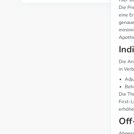
Hier si
Die Pre
eine Er
genaue
minimi
Apothek
Ind
Die An
in Ver
Adju
Beha
Die The
First-
erhöhe
Off
Abgese