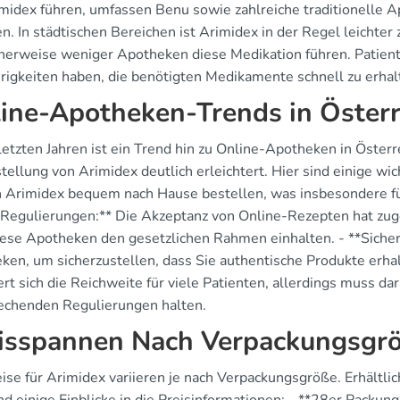
imidex führen, umfassen Benu sowie zahlreiche traditionelle A
en. In städtischen Bereichen ist Arimidex in der Regel leichter
herweise weniger Apotheken diese Medikation führen. Patien
rigkeiten haben, die benötigten Medikamente schnell zu erhal
ine-Apotheken-Trends in Österr
 letzten Jahren ist ein Trend hin zu Online-Apotheken in Öster
tellung von Arimidex deutlich erleichtert. Hier sind einige wi
 Arimidex bequem nach Hause bestellen, was insbesondere für
 **Regulierungen:** Die Akzeptanz von Online-Rezepten hat zug
iese Apotheken den gesetzlichen Rahmen einhalten. - **Sicherhe
ken, um sicherzustellen, dass Sie authentische Produkte erh
rt sich die Reichweite für viele Patienten, allerdings muss dar
echenden Regulierungen halten.
isspannen Nach Verpackungsgr
eise für Arimidex variieren je nach Verpackungsgröße. Erhältl