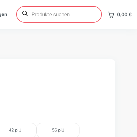
Products
search
gen
0,00
€
42 pill
56 pill