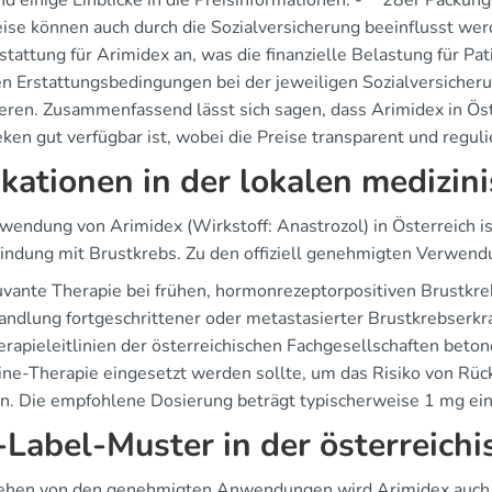
nd einige Einblicke in die Preisinformationen: - **28er Packun
ise können auch durch die Sozialversicherung beeinflusst werd
stattung für Arimidex an, was die finanzielle Belastung für Pati
n Erstattungsbedingungen bei der jeweiligen Sozialversicheru
eren. Zusammenfassend lässt sich sagen, dass Arimidex in Öste
en gut verfügbar ist, wobei die Preise transparent und regulie
ikationen in der lokalen medizin
wendung von Arimidex (Wirkstoff: Anastrozol) in Österreich ist
bindung mit Brustkrebs. Zu den offiziell genehmigten Verwen
vante Therapie bei frühen, hormonrezeptorpositiven Brustkr
ndlung fortgeschrittener oder metastasierter Brustkrebserk
rapieleitlinien der österreichischen Fachgesellschaften beton
Line-Therapie eingesetzt werden sollte, um das Risiko von Rüc
n. Die empfohlene Dosierung beträgt typischerweise 1 mg ein
-Label-Muster in der österreichi
hen von den genehmigten Anwendungen wird Arimidex auch ino