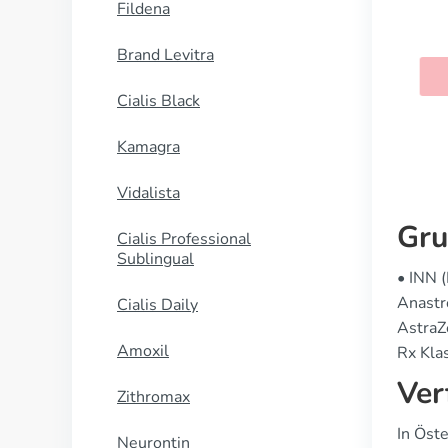
Fildena
Female Cialis
Brand Levitra
KAUFEN
Cialis Black
Kamagra
Vidalista
Gru
Cialis Professional
Sublingual
• INN 
Anastr
Cialis Daily
AstraZ
Amoxil
Rx Klas
Ver
Zithromax
In Öst
Neurontin