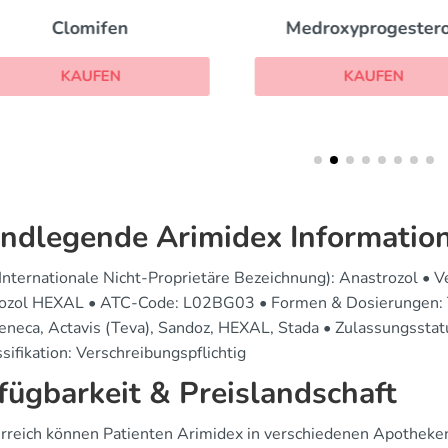
Clomifen
Medroxyprogester
KAUFEN
KAUFEN
ndlegende Arimidex Informatio
(Internationale Nicht-Proprietäre Bezeichnung): Anastrozol • 
ozol HEXAL • ATC-Code: L02BG03 • Formen & Dosierungen: Tab
eneca, Actavis (Teva), Sandoz, HEXAL, Stada • Zulassungsstatu
sifikation: Verschreibungspflichtig
fügbarkeit & Preislandschaft
erreich können Patienten Arimidex in verschiedenen Apotheke