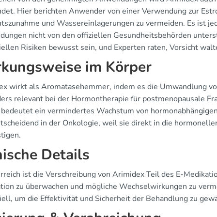
det. Hier berichten Anwender von einer Verwendung zur Est
tszunahme und Wassereinlagerungen zu vermeiden. Es ist jedoc
ungen nicht von den offiziellen Gesundheitsbehörden unterstü
ellen Risiken bewusst sein, und Experten raten, Vorsicht walt
kungsweise im Körper
ex wirkt als Aromatasehemmer, indem es die Umwandlung von 
ers relevant bei der Hormontherapie für postmenopausale Fra
 bedeutet ein vermindertes Wachstum von hormonabhängig
ntscheidend in der Onkologie, weil sie direkt in die hormonel
tigen.
nische Details
erreich ist die Verschreibung von Arimidex Teil des E-Medikati
tion zu überwachen und mögliche Wechselwirkungen zu verme
ell, um die Effektivität und Sicherheit der Behandlung zu gewä