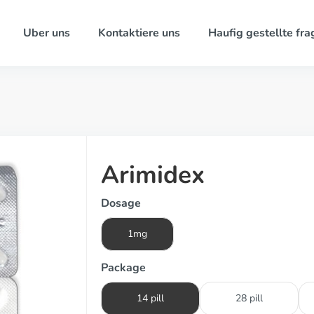
Uber uns
Kontaktiere uns
Haufig gestellte fra
Arimidex
Dosage
1mg
Package
14 pill
28 pill