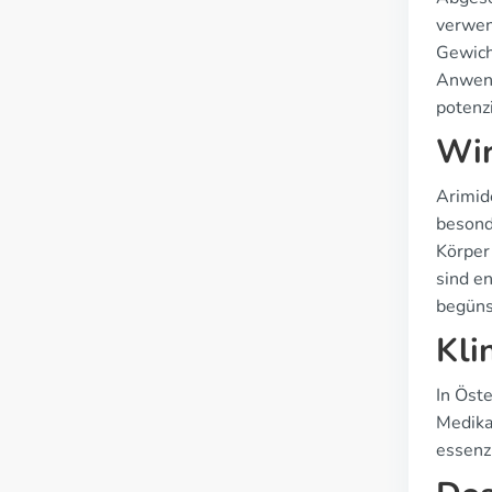
verwen
Gewich
Anwend
potenzi
Wir
Arimid
besond
Körper
sind e
begüns
Kli
In Öst
Medika
essenzi