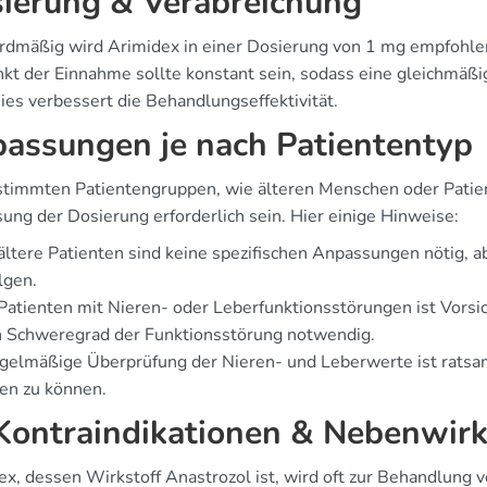
ierung & Verabreichung
rdmäßig wird Arimidex in einer Dosierung von 1 mg empfohlen
nkt der Einnahme sollte konstant sein, sodass eine gleichmäß
ies verbessert die Behandlungseffektivität.
assungen je nach Patiententyp
stimmten Patientengruppen, wie älteren Menschen oder Patien
ung der Dosierung erforderlich sein. Hier einige Hinweise:
ältere Patienten sind keine spezifischen Anpassungen nötig, a
lgen.
Patienten mit Nieren- oder Leberfunktionsstörungen ist Vorsi
h Schweregrad der Funktionsstörung notwendig.
egelmäßige Überprüfung der Nieren- und Leberwerte ist rats
en zu können.
ontraindikationen & Nebenwir
ex, dessen Wirkstoff Anastrozol ist, wird oft zur Behandlung