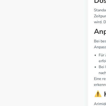
Dos
Standa
Zeitpu
wird. D
Anp
Bei be
Anpass
Für 
erfo
Bei 
nac
Eine r
erkenn
K
Arimid