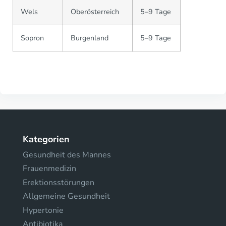
Wels
Oberösterreich
5–9 Tage
Sopron
Burgenland
5–9 Tage
Kategorien
Gesundheit des Mannes
Frauenmedizin
Erektionsstörungen
Allgemeine Gesundheit
Hypertonie
Antibiotika