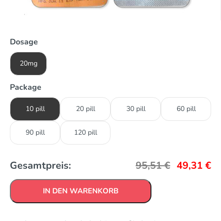
Dosage
20mg
Package
10 pill
20 pill
30 pill
60 pill
90 pill
120 pill
Gesamtpreis:
95,51
€
49,31
€
IN DEN WARENKORB