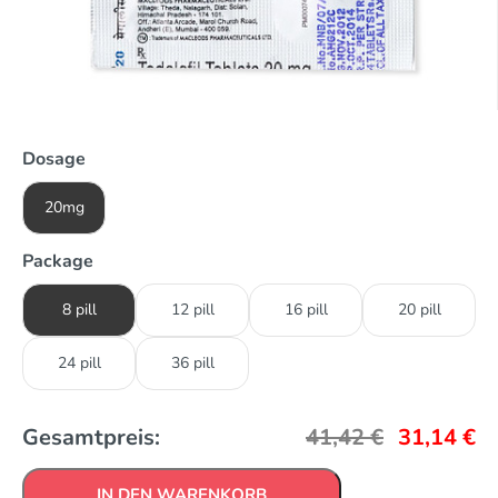
Dosage
20mg
Package
8 pill
12 pill
16 pill
20 pill
24 pill
36 pill
Gesamtpreis:
41,42
€
31,14
€
IN DEN WARENKORB